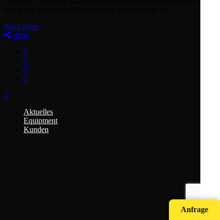
Werbung – ohne das passende Licht wirkt keine Produktion. Doch
wer schon einmal eine Drehplanung gemacht hat, wei
Read More
share
Aktuelles
Equipment
Kunden
Anfrage