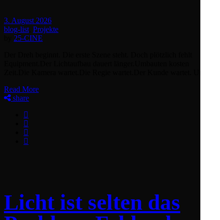
3. August 2026
blog-list
,
Projekte
by
25-CINE
Der Dreh beginnt. Die erste Szene steht. Doch plötzlich fehlt
Equipment.Der Lichtaufbau dauert länger.Umbauten kosten
Zeit.Die Kamera wartet.Die Regie wartet.Der Kunde wartet. Un
Read More
share
Licht ist selten das