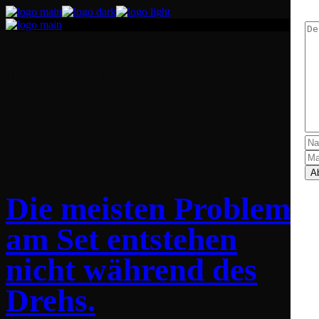
blog-list
A
Die meisten Probleme
am Set entstehen
nicht während des
Drehs.