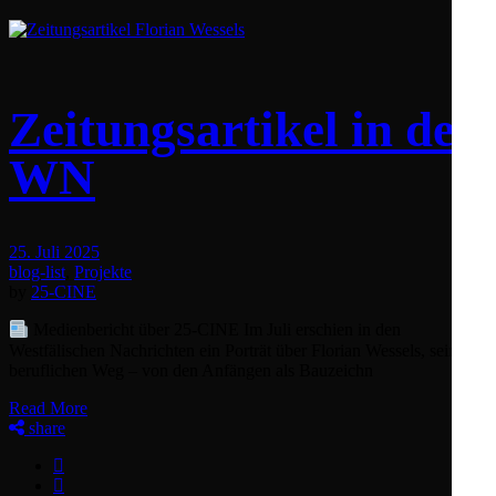
Zeitungsartikel in der
WN
25. Juli 2025
blog-list
,
Projekte
by
25-CINE
Medienbericht über 25‑CINE Im Juli erschien in den
Westfälischen Nachrichten ein Porträt über Florian Wessels, seinen
beruflichen Weg – von den Anfängen als Bauzeichn
Read More
share