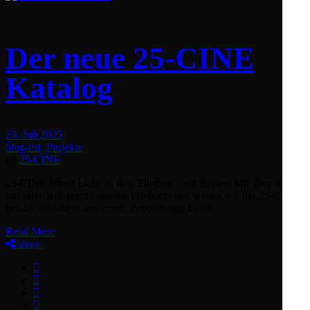
Der neue 25‑CINE
Katalog
25. Juli 2025
blog-list
,
Projekte
by
25-CINE
25‑CINE bringt Licht an dein FilmSet – mit System Mit über 300
erfolgreich abgeschlossenen Produktionen wissen wir bei 25‑CINE
genau, worauf es ankommt: Zuverlässige Lichtt
Read More
share