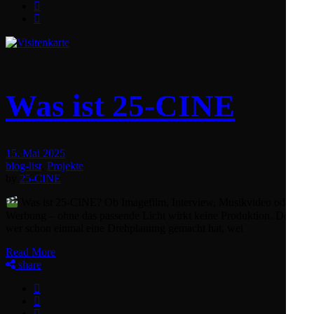
Was ist 25-CINE
15. Mai 2025
blog-list
,
Projekte
by
25-CINE
Was ist 25‑CINE? Ob Imagefilm, Interview, Musikvideo oder
Werbung – ohne das passende Licht wirkt keine Produktion. Doch
wer schon einmal eine Drehplanung gemacht hat, wei
Read More
share