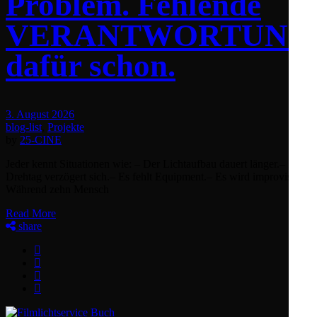
Problem. Fehlende
VERANTWORTUNG
dafür schon.
3. August 2026
blog-list
,
Projekte
by
25-CINE
Jeder kennt Situationen wie: – Der Lichtaufbau dauert länger.– Der
Drehtag verzögert sich.– Es fehlt Equipment.– Es wird improvisiert
Während zehn Mensch
Read More
share